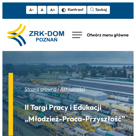
Szukaj
Kontrast
A−
A
A+
Strona główna
/
Aktualności
II Targi Pracy i Edukacji
„Młodzież-Praca-Przyszłość”