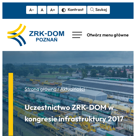
Szukaj
Kontrast
A−
A
A+
Strona główna
/
Aktualności
Uczestnictwo ZRK-DOM w
kongresie infrastruktury 2017