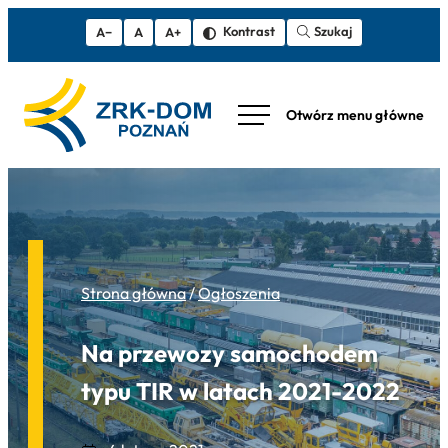
Szukaj
Kontrast
A−
A
A+
Strona główna
/
Ogłoszenia
Na przewozy samochodem
typu TIR w latach 2021-2022