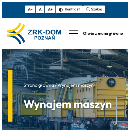
Szukaj
Kontrast
A−
A
A+
Strona główna
/
Wynajem maszyn
Wynajem maszyn