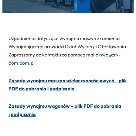
Uzgodnienia dotyczące wynajmu maszyn z ramienia
Wynajmującego prowadzi Dział Wyceny i Ofertowania.
Zapraszamy do kontaktu za pomocą maila
nwo@zrk-
dom.com.pl
Zasady wynajmu maszyn wieloczynnościowych – plik
PDF do pobrania i podpisania
Zasady wynajmu wagonów – plik PDF do pobrania
i podpisania