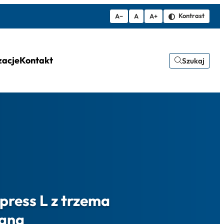
Kontrast
A−
A
A+
zacje
Kontakt
Szukaj
press L z trzema
rana