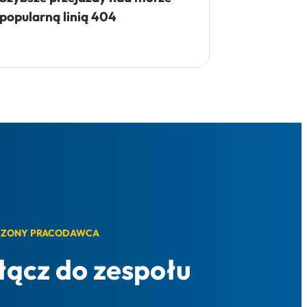
popularną linią 404
ZONY PRACODAWCA
łącz do zespołu