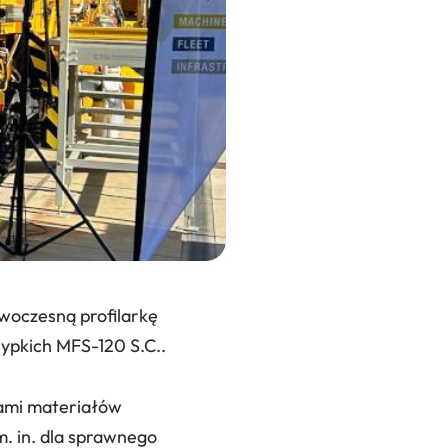
oczesną profilarkę
sypkich MFS-120 S.C..
rami materiałów
. in. dla sprawnego