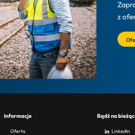
Zapr
z ofe
Ofe
Informacje
Bądź na bieżąc
Oferta
LinkedIn