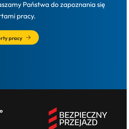
aszamy Państwa do zapoznania się
rtami pracy.
rty pracy
o