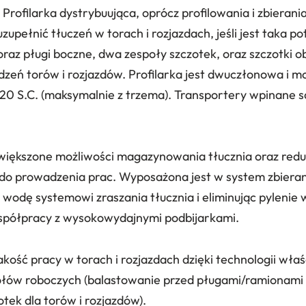
Profilarka dystrybuująca, oprócz profilowania i zbierani
uzupełnić tłuczeń w torach i rozjazdach, jeśli jest taka
 oraz pługi boczne, dwa zespoły szczotek, oraz szczotki 
dzeń torów i rozjazdów. Profilarka jest dwuczłonowa i 
20 S.C. (maksymalnie z trzema). Transportery wpinane 
większone możliwości magazynowania tłucznia oraz redu
 do prowadzenia prac. Wyposażona jest w system zbieran
wodę systemowi zraszania tłucznia i eliminując pylenie w
półpracy z wysokowydajnymi podbijarkami.
kość pracy w torach i rozjazdach dzięki technologii wła
łów roboczych (balastowanie przed pługami/ramionami
tek dla torów i rozjazdów).