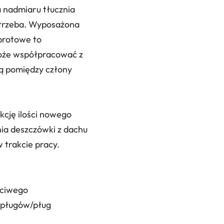
a nadmiaru tłucznia
 potrzeba. Wyposażona
obrotowe to
może współpracować z
są pomiędzy człony
kcję ilości nowego
ia deszczówki z dachu
 trakcie pracy.
ściwego
 pługów/pług