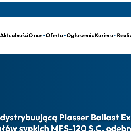
Aktualności
O nas
Oferta
Ogłoszenia
Kariera
Reali
dystrybuującą Plasser Ballast Ex
ałów sypkich MFS-120 S.C. odeb