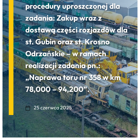
procedury uproszczonej dla
zadania: Zakup wraz z
dostawą części rozjazdów dla
st. Gubin oraz st. Krosno
Odrzańskie – w ramach
realizacji zadania pn.:
„Naprawa toru nr 358 w km
78,000 – 94,200”.
25 czerwca 2025