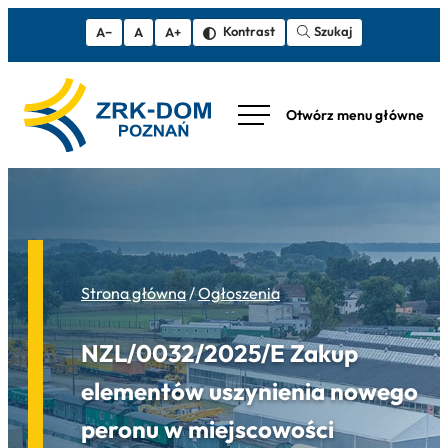
Szukaj
Kontrast
A−
A
A+
Strona główna
/
Ogłoszenia
NZL/0032/2025/E Zakup
elementów uszynienia nowego
peronu w miejscowości