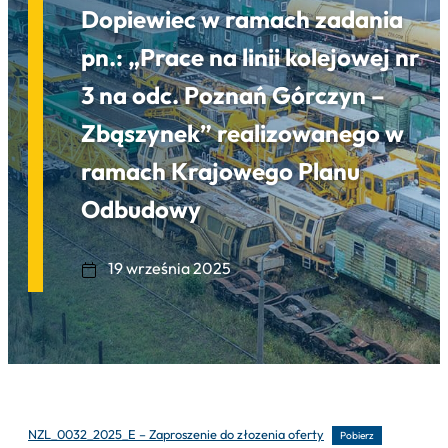
Dopiewiec w ramach zadania
pn.: „Prace na linii kolejowej nr
3 na odc. Poznań Górczyn –
Zbąszynek” realizowanego w
ramach Krajowego Planu
Odbudowy
19 września 2025
NZL_0032_2025_E – Zaproszenie do złozenia oferty
Pobierz