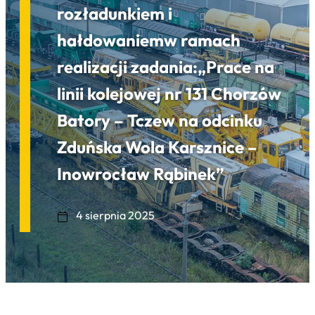
rozładunkiem i
hałdowaniemw ramach
realizacji zadania:„Prace na
linii kolejowej nr 131 Chorzów
Batory – Tczew na odcinku
Zduńska Wola Karsznice –
Inowrocław Rąbinek”
4 sierpnia 2025