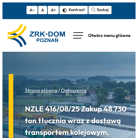
Szukaj
Kontrast
A−
A
A+
Strona główna
/
Ogłoszenia
NZLE 416/08/25 Zakup 48 730
ton tłucznia wraz z dostawą
transportem kolejowym,