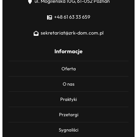
ul. Mogileńska 10G, 61-052 Poznań
+48 61 63 33 659
sekretariat@zrk-dom.com.pl
Informacje
Oferta
O nas
Praktyki
Przetargi
Sygnaliści