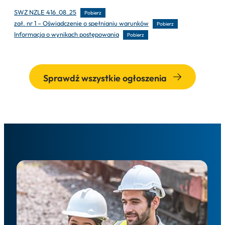
SWZ NZLE 416_08_25
Pobierz
zał. nr 1 – Oświadczenie o spełnianiu warunków
Pobierz
Informacja o wynikach postępowania
Pobierz
Sprawdź wszystkie ogłoszenia