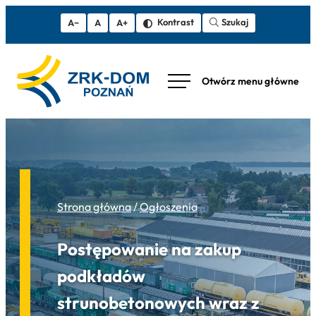
Szukaj
Kontrast
A−
A
A+
Strona główna
/
Ogłoszenia
Postępowanie na zakup
podkładów
strunobetonowych wraz z