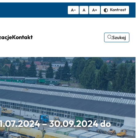
Kontrast
A−
A
A+
zacje
Kontakt
Szukaj
1.07.2024 – 30.09.2024 do