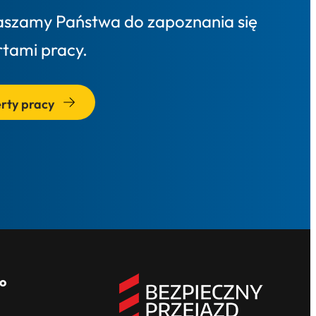
aszamy Państwa do zapoznania się
rtami pracy.
rty pracy
o