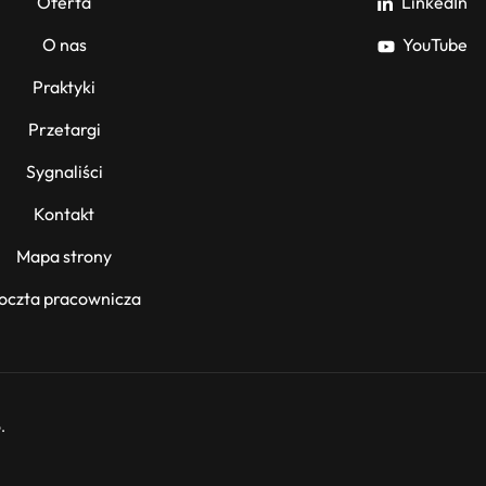
Oferta
LinkedIn
O nas
YouTube
Praktyki
Przetargi
Sygnaliści
Kontakt
Mapa strony
oczta pracownicza
.