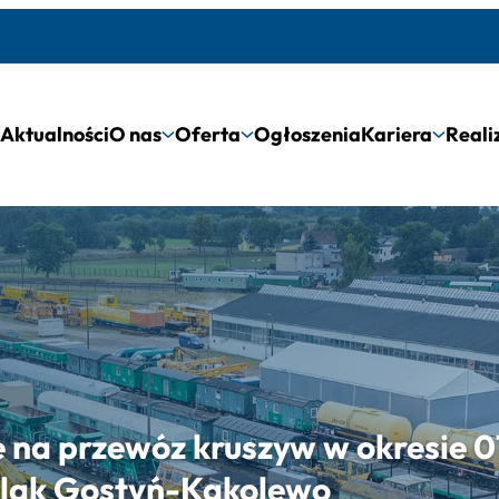
Aktualności
O nas
Oferta
Ogłoszenia
Kariera
Reali
 na przewóz kruszyw w okresie 0
szlak Gostyń-Kąkolewo