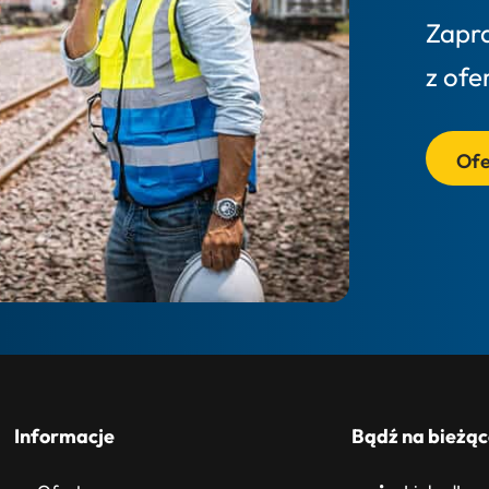
Zapr
z ofe
Ofe
Informacje
Bądź na bieżąc