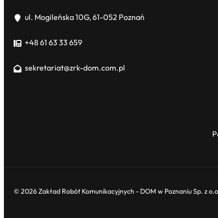
ul. Mogileńska 10G, 61-052 Poznań
+48 61 63 33 659
sekretariat@zrk-dom.com.pl
P
© 2026 Zakład Robót Komunikacyjnych - DOM w Poznaniu Sp. z o.o