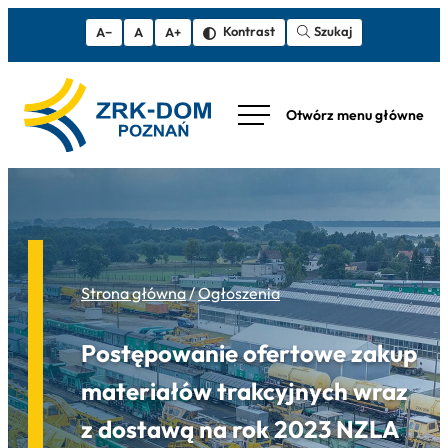
Szukaj
Kontrast
A−
A
A+
Strona główna
/
Ogłoszenia
Postępowanie ofertowe zakup
materiałów trakcyjnych wraz
z dostawą na rok 2023 NZLA