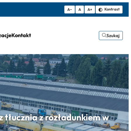
Kontrast
A−
A
A+
zacje
Kontakt
Szukaj
tłucznia z rozładunkiem w