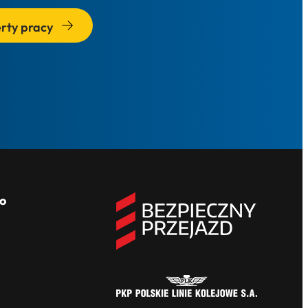
rty pracy
o