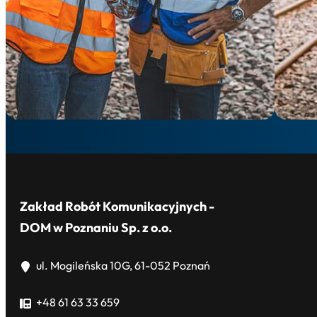
Zakład Robót Komunikacyjnych -
DOM w Poznaniu Sp. z o.o.
ul. Mogileńska 10G, 61-052 Poznań
+48 61 63 33 659