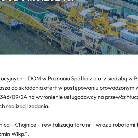
cyjnych – DOM w Poznaniu Spółka z o.o. z siedzibą w Po
rasza do składania ofert w postępowaniu prowadzonym w
46/09/24 na wyłonienie usługodawcy na przewóz tłucz
ch realizacji zadania:
nica – Chojnice – rewitalizacja toru nr 1 wraz z robotam
źmin Wlkp.”.