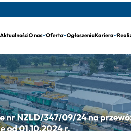
Aktualności
O nas
Oferta
Ogłoszenia
Kariera
Reali
 nr NZLD/347/09/24 na przewóz 
ie od 01.10.2024 r.