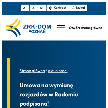
Szukaj
Kontrast
A−
A
A+
Strona główna
/
Aktualności
Umowa na wymianę
rozjazdów w Radomiu
podpisana!