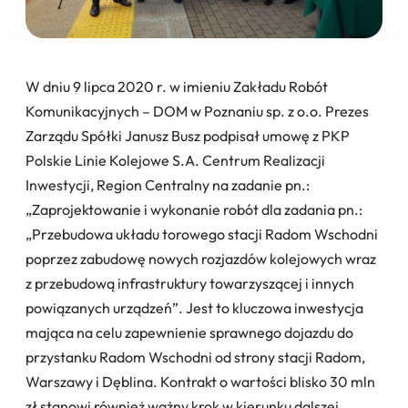
W dniu 9 lipca 2020 r. w imieniu Zakładu Robót
Komunikacyjnych – DOM w Poznaniu sp. z o.o. Prezes
Zarządu Spółki Janusz Busz podpisał umowę z PKP
Polskie Linie Kolejowe S.A. Centrum Realizacji
Inwestycji, Region Centralny na zadanie pn.:
„Zaprojektowanie i wykonanie robót dla zadania pn.:
„Przebudowa układu torowego stacji Radom Wschodni
poprzez zabudowę nowych rozjazdów kolejowych wraz
z przebudową infrastruktury towarzyszącej i innych
powiązanych urządzeń”. Jest to kluczowa inwestycja
mająca na celu zapewnienie sprawnego dojazdu do
przystanku Radom Wschodni od strony stacji Radom,
Warszawy i Dęblina. Kontrakt o wartości blisko 30 mln
zł stanowi również ważny krok w kierunku dalszej