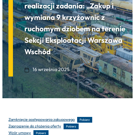
realizacji zadania: „Zakup i
wymiana 9 krzyżownic z
ruchomym dziobem na terenie
Sekcji Eksploatacji Warszawa
Wschód
16 września 2025
Zamknięcie postępowania zakupowego
Pobierz
Zaproszenie do złożenia oferty
Pobierz
Wzór umowy
Pobierz