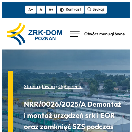
Szukaj
Kontrast
A−
A
A+
Strona główna
/
Ogłoszenia
NRR/0026/2025/A Demontaż
i montaż urządzeń srk i EOR
oraz zamknięć SZS podczas