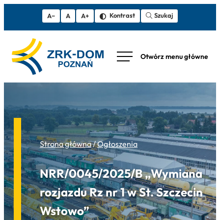
Szukaj
Kontrast
A−
A
A+
Strona główna
/
Ogłoszenia
NRR/0045/2025/B „Wymiana
rozjazdu Rz nr 1 w St. Szczecin
Wstowo”