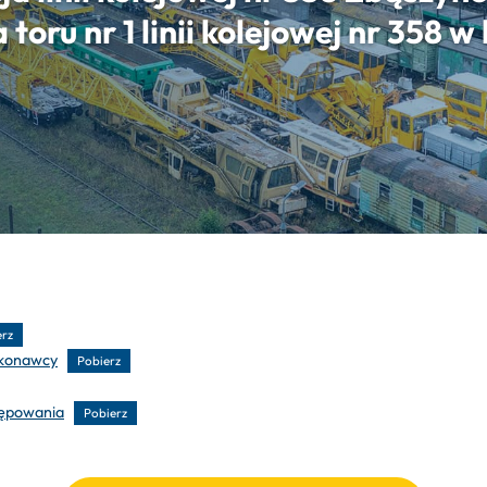
oru nr 1 linii kolejowej nr 358 
erz
ykonawcy
Pobierz
tępowania
Pobierz