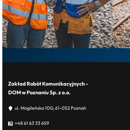
Zakład Robót Komunikacyjnych -
DOM w Poznaniu Sp. z o.o.
ul. Mogileńska 10G, 61-052 Poznań
+48 61 63 33 659