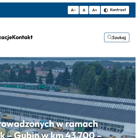
Kontrast
A−
A
A+
zacje
Kontakt
Szukaj
prowadzonych w ramach
nek – Gubin w km 43,700 –