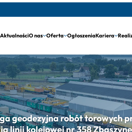
Aktualności
O nas
Oferta
Ogłoszenia
Kariera
Reali
ga geodezyjna robót torowych 
ja linii kolejowej nr 358 Zbąszy