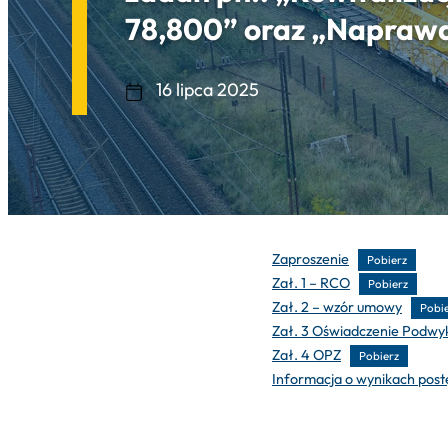
78,800” oraz „Naprawa t
16 lipca 2025
Zaproszenie
Pobierz
Zał. 1 – RCO
Pobierz
Zał. 2 – wzór umowy
Pobi
Zał. 3 Oświadczenie Podw
Zał. 4 OPZ
Pobierz
Informacja o wynikach pos