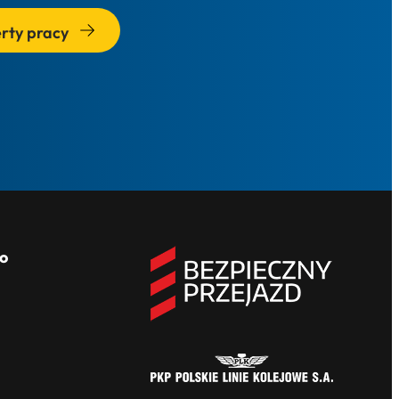
rty pracy
o