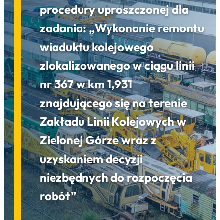
procedury uproszczonej dla
zadania: „Wykonanie remontu
wiaduktu kolejowego
zlokalizowanego w ciągu linii
nr 367 w km 1,931
znajdującego się na terenie
Zakładu Linii Kolejowych w
Zielonej Górze wraz z
uzyskaniem decyzji
niezbędnych do rozpoczęcia
robót”