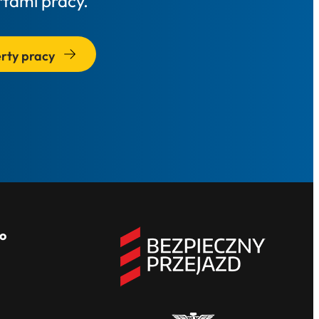
rtami pracy.
rty pracy
o