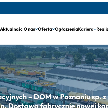
Aktualności
O nas
Oferta
Ogłoszenia
Kariera
Reali
yjnych – DOM w Poznaniu sp. z 
pn. Dostawa fabrycznie nowej ko