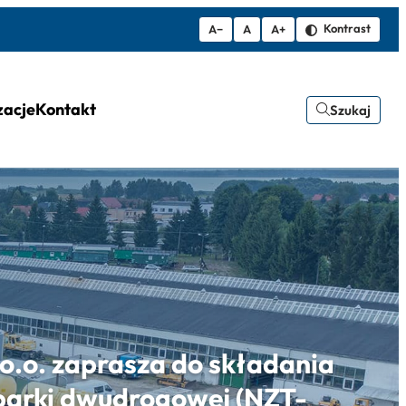
Kontrast
A−
A
A+
zacje
Kontakt
Szukaj
o.o. zaprasza do składania
parki dwudrogowej (NZT-