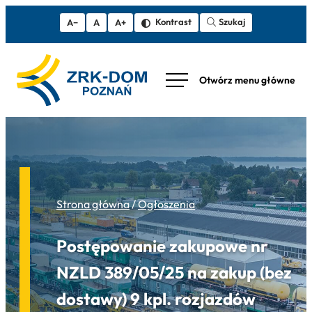
Szukaj
Kontrast
A−
A
A+
Strona główna
/
Ogłoszenia
Postępowanie zakupowe nr
NZLD 389/05/25 na zakup (bez
dostawy) 9 kpl. rozjazdów