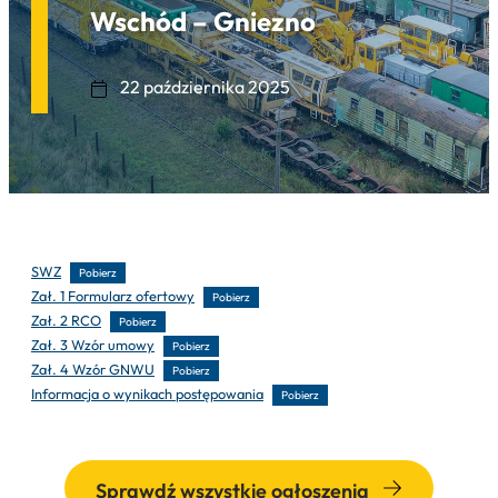
Wschód – Gniezno
22 października 2025
SWZ
Pobierz
Zał. 1 Formularz ofertowy
Pobierz
Zał. 2 RCO
Pobierz
Zał. 3 Wzór umowy
Pobierz
Zał. 4 Wzór GNWU
Pobierz
Informacja o wynikach postępowania
Pobierz
Sprawdź wszystkie ogłoszenia