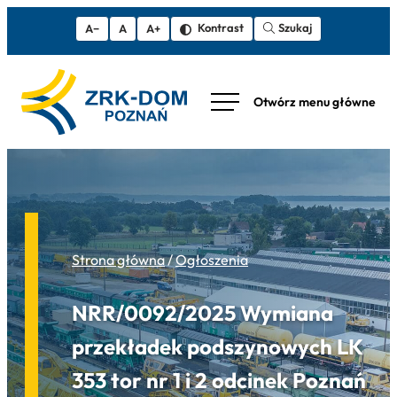
Szukaj
Kontrast
A−
A
A+
Strona główna
/
Ogłoszenia
NRR/0092/2025 Wymiana
przekładek podszynowych LK
353 tor nr 1 i 2 odcinek Poznań